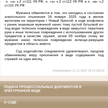
п. «з» ч.2 ст.111 УК РФ, п. «з» ч.2 ст.112 УК РФ и п. «в» ч.2
ст.115 УК РФ
.
Мужчина обвиняется в том, что находясь в состоянии
алкогольного опьянения 16 января 2025 года в жилом
вагончике на территории г. Новый Уренгой, в ходе конфликта
с ранее знакомым мужчиной нанес тому пустой бутылкой из-
под водки телесное повреждение в виде закрытого перелома
руки и иные телесные повреждения с использованием других
предметов в качестве оружия, затем 09 ноября этому же
мужчине нанес телесное повреждение колюще-режущим
предметом в область живота.
Суд ходатайство следователя удовлетворил, продлив
обвиняемому меру пресечения в виде содержания под
стражей на один месяц.
опубликовано 22.12.2025 19:14 (МСК)
ПОДАЧА ПРОЦЕССУАЛЬНЫХ ДОКУМЕНТОВ В
ЭЛЕКТРОННОМ ВИДЕ
О СУДЕ