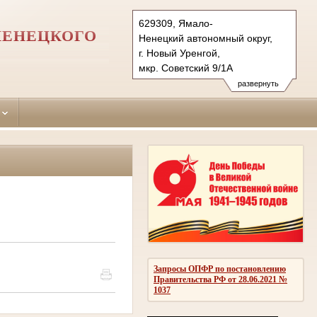
629309, Ямало-
НЕНЕЦКОГО
Ненецкий автономный округ,
г. Новый Уренгой,
мкр. Советский 9/1А
Тел.: (3494) 93-86-41
развернуть
novourengoysky.ynao@sudrf.ru
Запросы ОПФР по постановлению
Правительства РФ от 28.06.2021 №
1037